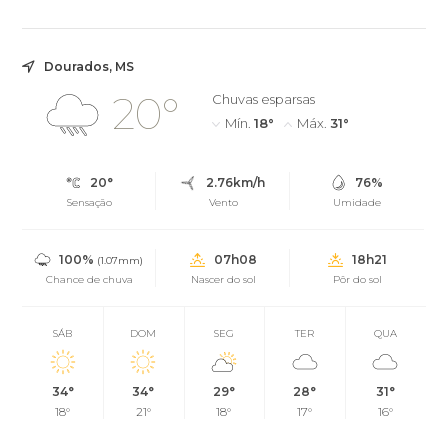
Dourados, MS
20°
Chuvas esparsas
Mín.
18°
Máx.
31°
20°
2.76km/h
76%
Sensação
Vento
Umidade
100%
07h08
18h21
(1.07mm)
Chance de chuva
Nascer do sol
Pôr do sol
SÁB
DOM
SEG
TER
QUA
34°
34°
29°
28°
31°
18°
21°
18°
17°
16°