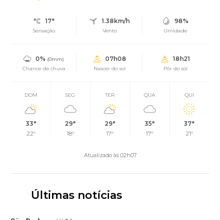
17°
1.38km/h
98%
Sensação
Vento
Umidade
0%
07h08
18h21
(0mm)
Chance de chuva
Nascer do sol
Pôr do sol
DOM
SEG
TER
QUA
QUI
33°
29°
29°
35°
37°
22°
18°
17°
17°
21°
Atualizado às 02h07
Últimas notícias