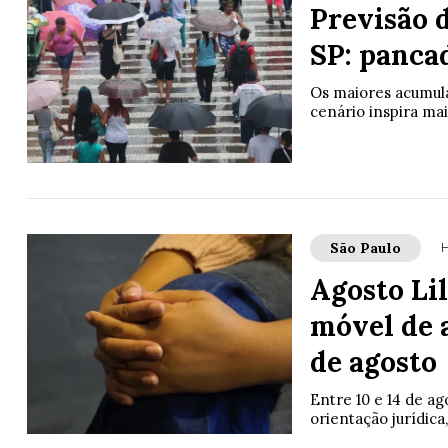
Previsão d
SP: panca
Os maiores acumula
cenário inspira ma
São Paulo
H
Agosto Li
móvel de 
de agosto
Entre 10 e 14 de ag
orientação jurídica