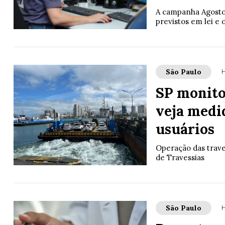
A campanha Agosto 
previstos em lei e o
São Paulo
H
SP monitor
veja medi
usuários
Operação das trave
de Travessias
São Paulo
H