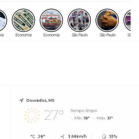
ia
Economia
Economia
São Paulo
São Paulo
São Pa
Dourados, MS
27°
Tempo limpo
Mín.
18°
Máx.
31°
28°
3.68km/h
55%