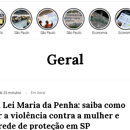
lo
São Paulo
São Paulo
São Paulo
Economia
Econom
Geral
á 33 minutos
Em Geral
a Lei Maria da Penha: saiba como
r a violência contra a mulher e
 rede de proteção em SP