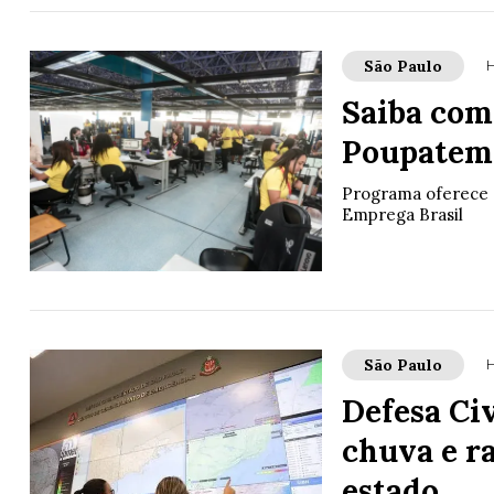
São Paulo
H
Saiba com
Poupatem
Programa oferece es
Emprega Brasil
São Paulo
H
Defesa Civ
chuva e ra
estado