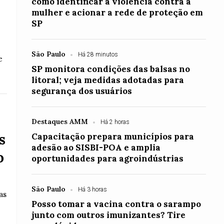
como identificar a violência contra a
mulher e acionar a rede de proteção em
SP
São Paulo
Há 28 minutos
e
SP monitora condições das balsas no
litoral; veja medidas adotadas para
segurança dos usuários
Destaques AMM
Há 2 horas
s
Capacitação prepara municípios para
adesão ao SISBI-POA e amplia
o
oportunidades para agroindústrias
São Paulo
Há 3 horas
as
Posso tomar a vacina contra o sarampo
junto com outros imunizantes? Tire