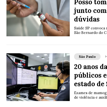
Posso tom
junto com
dúvidas
Saúde SP convoca m
São Bernardo do Ca
São Paulo
H
20 anos da
públicos e
estado de
Exames de mamograf
de violência e auxí