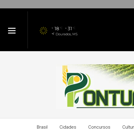
18
31
°C
°C
Dourados, MS
Brasil
Cidades
Concursos
Cultu