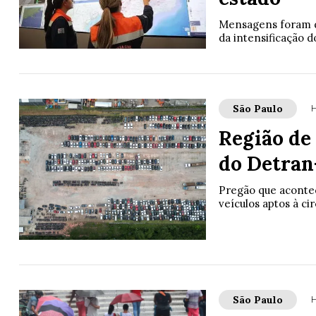
Mensagens foram di
da intensificação d
São Paulo
H
Região de
do Detran
Pregão que acontece
veículos aptos à ci
São Paulo
H