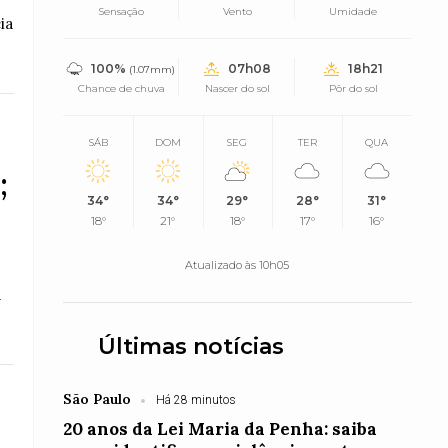
Sensação
Vento
Umidade
ia
100%
07h08
18h21
(1.07mm)
Chance de chuva
Nascer do sol
Pôr do sol
SÁB
DOM
SEG
TER
QUA
;
34°
34°
29°
28°
31°
18°
21°
18°
17°
16°
Atualizado às 10h05
a
Últimas notícias
São Paulo
Há 28 minutos
20 anos da Lei Maria da Penha: saiba