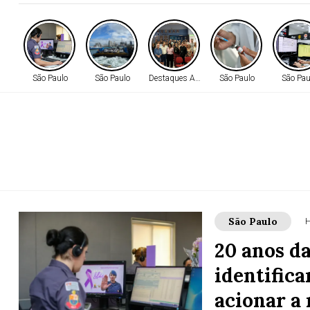
São Paulo
São Paulo
Destaques AMM
São Paulo
São Pau
São Paulo
H
20 anos d
identifica
acionar a