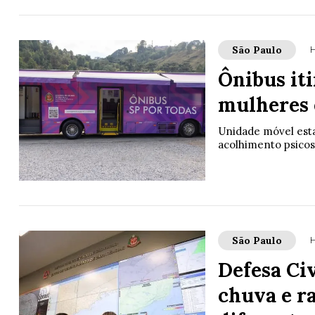
São Paulo
H
Ônibus it
mulheres 
Unidade móvel esta
acolhimento psicos
São Paulo
H
Defesa Civ
chuva e ra