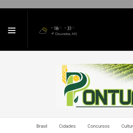
18
31
°C
°C
Dourados, MS
Brasil
Cidades
Concursos
Cultu