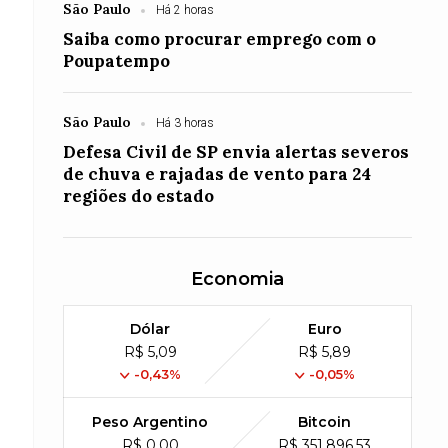
São Paulo
Há 2 horas
Saiba como procurar emprego com o
Poupatempo
São Paulo
Há 3 horas
Defesa Civil de SP envia alertas severos
de chuva e rajadas de vento para 24
regiões do estado
Economia
Dólar
Euro
R$ 5,09
R$ 5,89
-0,43%
-0,05%
Peso Argentino
Bitcoin
R$ 0,00
R$ 351,896,53