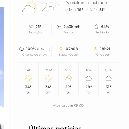
25°
Parcialmente nublado
Mín.
18°
Máx.
31°
25°
2.43km/h
64%
Sensação
Vento
Umidade
100%
07h08
18h21
(1.07mm)
Chance de chuva
Nascer do sol
Pôr do sol
SÁB
DOM
SEG
TER
QUA
34°
34°
29°
28°
31°
18°
21°
18°
17°
16°
Atualizado às 09h05
Últimas notícias