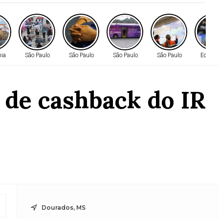
ia
São Paulo
São Paulo
São Paulo
São Paulo
Econo
l de cashback do IR
Dourados, MS