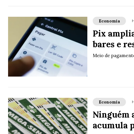
Economia
H
Pix ampli
bares e re
Meio de pagamento
Economia
H
Ninguém a
acumula p