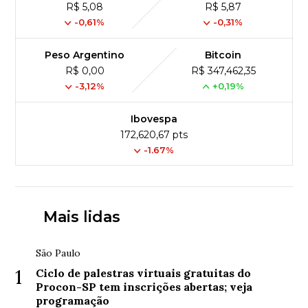
R$ 5,08
R$ 5,87
-0,61%
-0,31%
Peso Argentino
Bitcoin
R$ 0,00
R$ 347,462,35
-3,12%
+0,19%
Ibovespa
172,620,67 pts
-1.67%
Mais lidas
São Paulo
1
Ciclo de palestras virtuais gratuitas do
Procon-SP tem inscrições abertas; veja
programação