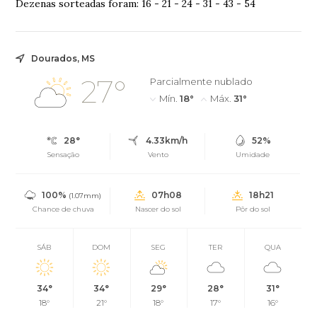
Dezenas sorteadas foram: 16 - 21 - 24 - 31 - 43 - 54
Dourados, MS
27°
Parcialmente nublado
Mín.
18°
Máx.
31°
28°
4.33km/h
52%
Sensação
Vento
Umidade
100%
07h08
18h21
(1.07mm)
Chance de chuva
Nascer do sol
Pôr do sol
SÁB
DOM
SEG
TER
QUA
34°
34°
29°
28°
31°
18°
21°
18°
17°
16°