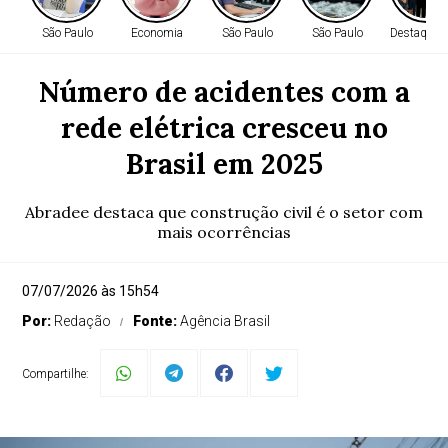
São Paulo
Economia
São Paulo
São Paulo
Destaque
Número de acidentes com a
rede elétrica cresceu no
Brasil em 2025
Abradee destaca que construção civil é o setor com
mais ocorrências
07/07/2026 às 15h54
Por:
Redação
Fonte:
Agência Brasil
Compartilhe: