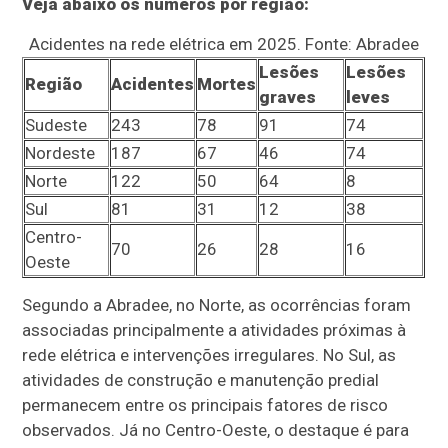
Veja abaixo os números por região:
Acidentes na rede elétrica em 2025. Fonte: Abradee
Lesões
Lesões
Região
Acidentes
Mortes
graves
leves
Sudeste
243
78
91
74
Nordeste
187
67
46
74
Norte
122
50
64
8
Sul
81
31
12
38
Centro-
70
26
28
16
Oeste
Segundo a Abradee, no Norte, as ocorrências foram
associadas principalmente a atividades próximas à
rede elétrica e intervenções irregulares. No Sul, as
atividades de construção e manutenção predial
permanecem entre os principais fatores de risco
observados. Já no Centro-Oeste, o destaque é para