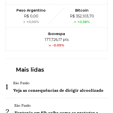
Peso Argentino
Bitcoin
R$ 0,00
R$ 352,103,70
+0,00%
+0,38%
Ibovespa
177,726,17 pts
-0.09%
Mais lidas
São Paulo
1
Veja as consequências de dirigir alcoolizado
São Paulo
2
Ventania em SP: saiba como se proteger e