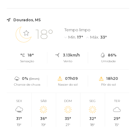
Dourados, MS
18°
Tempo limpo
Mín.
17°
Máx.
33°
18°
3.13km/h
86%
Sensação
Vento
Umidade
0%
07h09
18h20
(0mm)
Chance de chuva
Nascer do sol
Pôr do sol
SEX
SÁB
DOM
SEG
TER
31°
36°
35°
32°
29°
19°
19°
21°
18°
15°