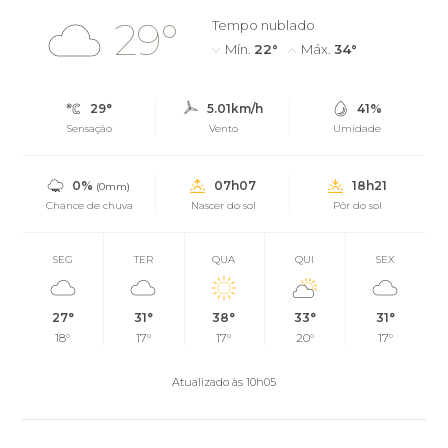
29°
Tempo nublado
Mín.
22°
Máx.
34°
29°
5.01km/h
41%
Sensação
Vento
Umidade
0%
07h07
18h21
(0mm)
Chance de chuva
Nascer do sol
Pôr do sol
SEG
TER
QUA
QUI
SEX
27°
31°
38°
33°
31°
18°
17°
17°
20°
17°
Atualizado às 10h05