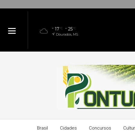
17
25
°C
°C
Dourados, MS
Brasil
Cidades
Concursos
Cultu