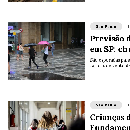
São Paulo
H
Previsão d
em SP: ch
São esperadas panc
rajadas de vento d
São Paulo
H
Crianças d
Fundamen