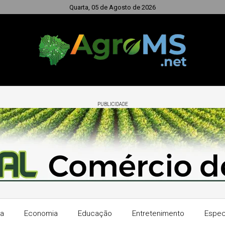
Quarta, 05 de Agosto de 2026
PUBLICIDADE
ra
Economia
Educação
Entretenimento
Espec