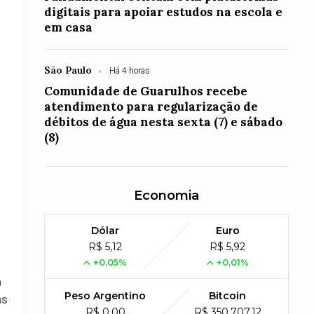
digitais para apoiar estudos na escola e
em casa
São Paulo
Há 4 horas
Comunidade de Guarulhos recebe
atendimento para regularização de
débitos de água nesta sexta (7) e sábado
(8)
Economia
Dólar
Euro
R$ 5,12
R$ 5,92
+0,05%
+0,01%
a
Peso Argentino
Bitcoin
as
R$ 0,00
R$ 350,707,12