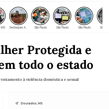
- MS
Destaques AMM
São Paulo
São Paulo
São Paulo
São Pa
lher Protegida e
em todo o estado
rentamento à violência doméstica e sexual
Dourados, MS