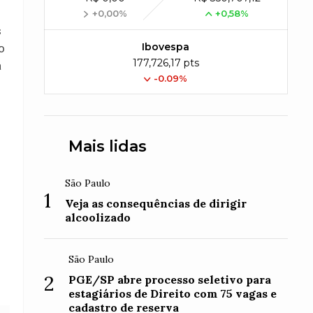
+0,00%
+0,58%
s
Ibovespa
o
177,726,17 pts
a
-0.09%
Mais lidas
São Paulo
1
Veja as consequências de dirigir
alcoolizado
São Paulo
2
PGE/SP abre processo seletivo para
estagiários de Direito com 75 vagas e
cadastro de reserva