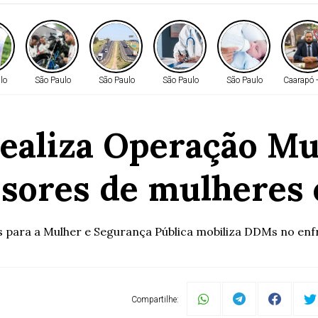
lo
São Paulo
São Paulo
São Paulo
São Paulo
Caarapó 
ealiza Operação Mu
ssores de mulheres 
as para a Mulher e Segurança Pública mobiliza DDMs no enf
Compartilhe: