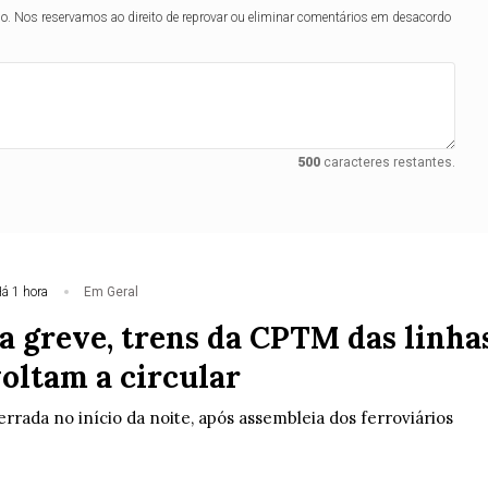
lo. Nos reservamos ao direito de reprovar ou eliminar comentários em desacordo
500
caracteres restantes.
á 1 hora
Em Geral
a greve, trens da CPTM das linha
 voltam a circular
errada no início da noite, após assembleia dos ferroviários