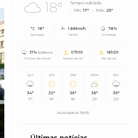
18°
Tempo nublado
Mín.
17°
Máx.
25°
18°
1.88km/h
78%
Sensação
Vento
Umidade
31%
07h10
18h20
(0.28mm)
Chance de chuva
Nascer do sol
Pôr do sol
QUI
SEX
SÁB
DOM
SEG
34°
32°
36°
36°
36°
17°
19°
18°
23°
20°
Atualizado às 19h05
Últimas notícias