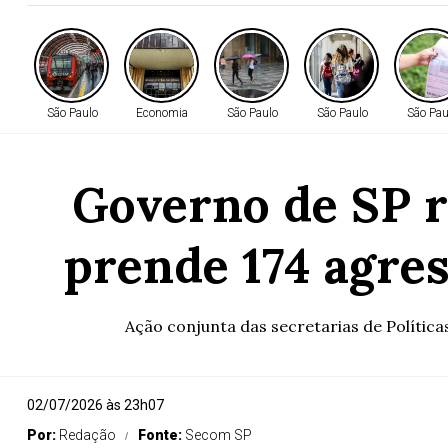
São Paulo
Economia
São Paulo
São Paulo
São Pau
Governo de SP r
prende 174 agre
Ação conjunta das secretarias de Polític
02/07/2026 às 23h07
Por:
Redação
Fonte:
Secom SP