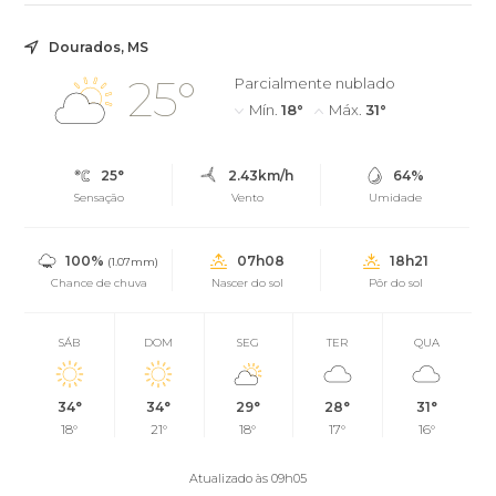
Dourados, MS
25°
Parcialmente nublado
Mín.
18°
Máx.
31°
25°
2.43km/h
64%
Sensação
Vento
Umidade
100%
07h08
18h21
(1.07mm)
Chance de chuva
Nascer do sol
Pôr do sol
SÁB
DOM
SEG
TER
QUA
34°
34°
29°
28°
31°
18°
21°
18°
17°
16°
Atualizado às 09h05