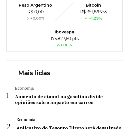
Peso Argentino
Bitcoin
R$ 0,00
R$ 351,896,53
+0,00%
+1,29%
Ibovespa
175,827,60 pts
0.16%
Mais lidas
Economia
1
Aumento de etanol na gasolina divide
opiniões sobre impacto em carros
Economia
2
Aplicativo do Tesouro Direto será desativado