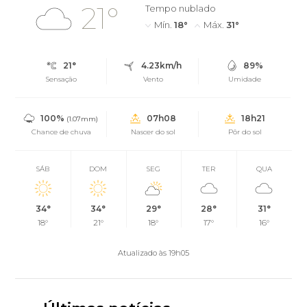
21°
Tempo nublado
Mín.
18°
Máx.
31°
21°
4.23km/h
89%
Sensação
Vento
Umidade
100%
07h08
18h21
(1.07mm)
Chance de chuva
Nascer do sol
Pôr do sol
SÁB
DOM
SEG
TER
QUA
34°
34°
29°
28°
31°
18°
21°
18°
17°
16°
Atualizado às 19h05