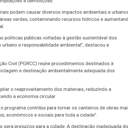
 ampliações e demolições.
iais podem causar diversos impactos ambientais e urbanos
reas verdes, contaminando recursos hídricos e aumentan
l.
s políticas públicas voltadas à gestão sustentável dos
o urbano e responsabilidade ambiental”, destacou a
ão Civil (PGRCC) reúne procedimentos destinados à
eciclagem e destinação ambientalmente adequada dos
pliar o reaproveitamento dos materiais, reduzindo a
cendo a economia circular.
, o programa contribui para tornar os canteiros de obras ma
s, econômicos e sociais para toda a cidade”.
s gera prejuízos para a cidade. A destinação inadequada d