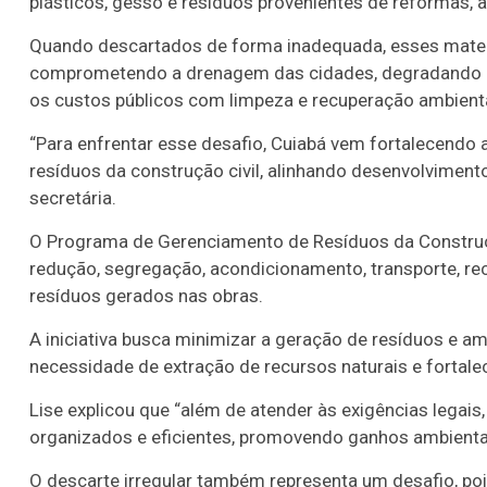
plásticos, gesso e resíduos provenientes de reformas,
Quando descartados de forma inadequada, esses mater
comprometendo a drenagem das cidades, degradando á
os custos públicos com limpeza e recuperação ambienta
“Para enfrentar esse desafio, Cuiabá vem fortalecendo a
resíduos da construção civil, alinhando desenvolviment
secretária.
O Programa de Gerenciamento de Resíduos da Construç
redução, segregação, acondicionamento, transporte, r
resíduos gerados nas obras.
A iniciativa busca minimizar a geração de resíduos e am
necessidade de extração de recursos naturais e fortale
Lise explicou que “além de atender às exigências legais
organizados e eficientes, promovendo ganhos ambientai
O descarte irregular também representa um desafio, poi