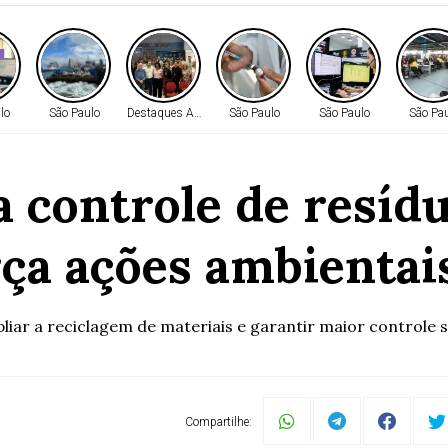
lo
São Paulo
Destaques AMM
São Paulo
São Paulo
São Pa
a controle de resíd
orça ações ambienta
iar a reciclagem de materiais e garantir maior controle s
Compartilhe: