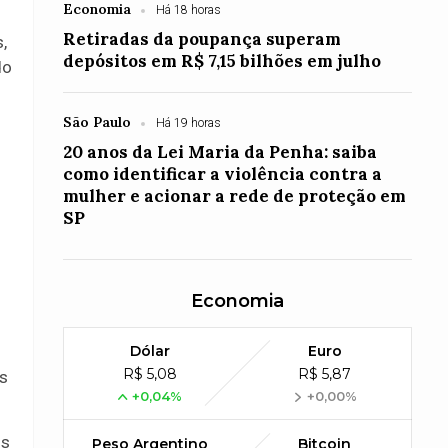
Economia
Há 18 horas
Retiradas da poupança superam
,
depósitos em R$ 7,15 bilhões em julho
do
São Paulo
Há 19 horas
20 anos da Lei Maria da Penha: saiba
como identificar a violência contra a
mulher e acionar a rede de proteção em
SP
Economia
Dólar
Euro
R$ 5,08
R$ 5,87
is
+0,04%
+0,00%
os
Peso Argentino
Bitcoin