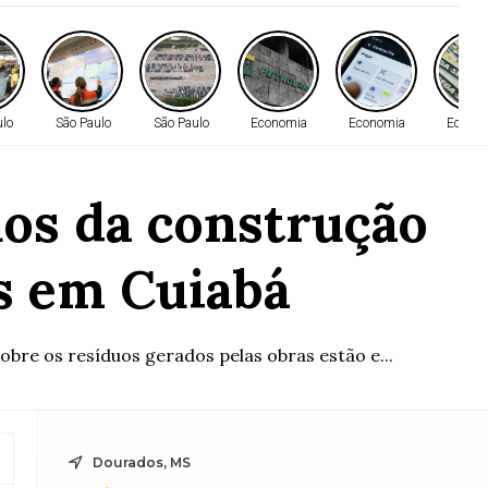
ulo
São Paulo
São Paulo
Economia
Economia
Econo
uos da construção
is em Cuiabá
obre os resíduos gerados pelas obras estão e...
Dourados, MS