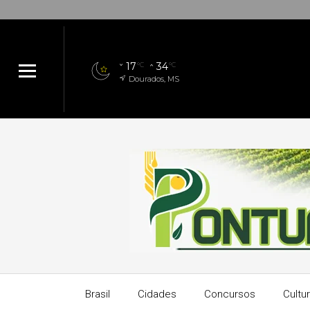
17
34
°C
°C
Dourados, MS
Brasil
Cidades
Concursos
Cultu