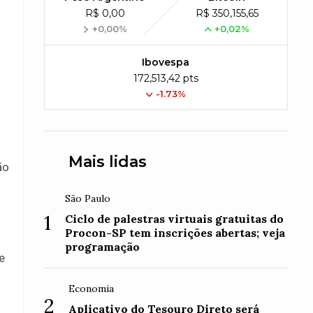
R$ 0,00
R$ 350,155,65
+0,00%
+0,02%
Ibovespa
172,513,42 pts
-1.73%
Mais lidas
ão
São Paulo
1
Ciclo de palestras virtuais gratuitas do
Procon-SP tem inscrições abertas; veja
programação
e
Economia
2
Aplicativo do Tesouro Direto será