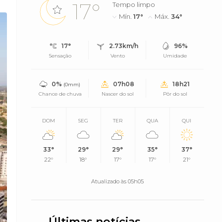
17°
Tempo limpo
Mín.
17°
Máx.
34°
17°
2.73km/h
96%
Sensação
Vento
Umidade
0%
07h08
18h21
(0mm)
Chance de chuva
Nascer do sol
Pôr do sol
DOM
SEG
TER
QUA
QUI
33°
29°
29°
35°
37°
22°
18°
17°
17°
21°
Atualizado às 05h05
Últimas notícias