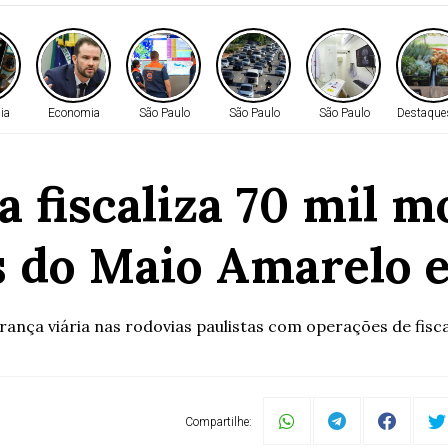
ia
Economia
São Paulo
São Paulo
São Paulo
Destaqu
a fiscaliza 70 mil 
s do Maio Amarelo 
ça viária nas rodovias paulistas com operações de fiscali
Compartilhe: