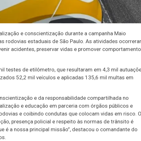
iscalização e conscientização durante a campanha Maio
as rodovias estaduais de São Paulo. As atividades ocorrer
venir acidentes, preservar vidas e promover comportament
mil testes de etilômetro, que resultaram em 4,3 mil autuaçõ
izados 52,2 mil veículos e aplicadas 135,6 mil multas em
nscientização e da responsabilidade compartilhada no
scalização e educação em parceria com órgãos públicos e
rodovias e coibindo condutas que colocam vidas em risco. 
o, presença policial e respeito às normas de trânsito é
que é a nossa principal missão”, destacou o comandante do
os.