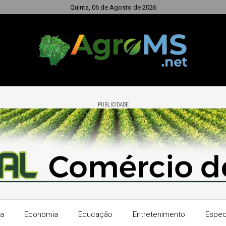
Quinta, 06 de Agosto de 2026
PUBLICIDADE
ra
Economia
Educação
Entretenimento
Espec