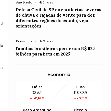
São Paulo
Há 2 horas
o
Defesa Civil de SP envia alertas severos
de chuva e rajadas de vento para dez
diferentes regiões do estado; veja
ou
orientações
Economia
Há 3 horas
de
Famílias brasileiras perderam R$ 62,5
bilhões para bets em 2025
s,
Economia
,
Dólar
Euro
R$ 5,11
R$ 5,89
-0,18%
-0,51%
Peso Argentino
Bitcoin