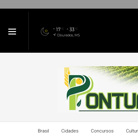
17
33
°C
°C
Dourados, MS
Brasil
Cidades
Concursos
Cultu