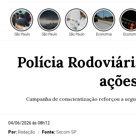
São Paulo
São Paulo
São Paulo
Economia
Econom
Polícia Rodoviári
açõe
Campanha de conscientização reforçou a seguran
04/06/2026 às 08h12
Por:
Redação
Fonte:
Secom SP