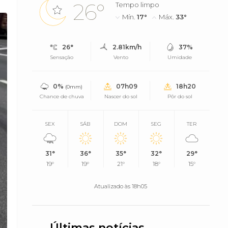
26°
Tempo limpo
Mín.
17°
Máx.
33°
26°
2.81km/h
37%
Sensação
Vento
Umidade
0%
07h09
18h20
(0mm)
Chance de chuva
Nascer do sol
Pôr do sol
SEX
SÁB
DOM
SEG
TER
31°
36°
35°
32°
29°
19°
19°
21°
18°
15°
Atualizado às 18h05
Últimas notícias