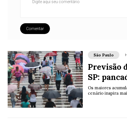
Comentar
São Paulo
H
Previsão d
SP: panca
Os maiores acumula
cenário inspira ma