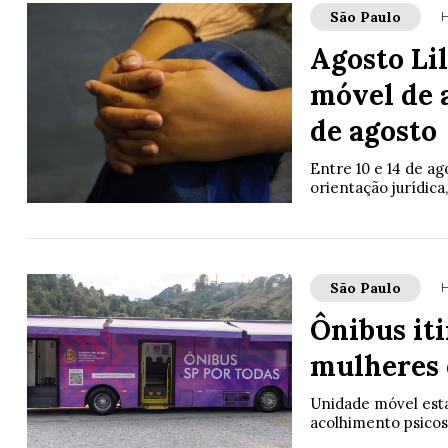
São Paulo
H
Agosto Li
móvel de 
de agosto
Entre 10 e 14 de ag
orientação jurídica
São Paulo
H
Ônibus it
mulheres 
Unidade móvel esta
acolhimento psicos