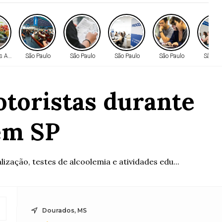
es AMM
São Paulo
São Paulo
São Paulo
São Paulo
São Pa
motoristas durante
em SP
zação, testes de alcoolemia e atividades edu...
Dourados, MS