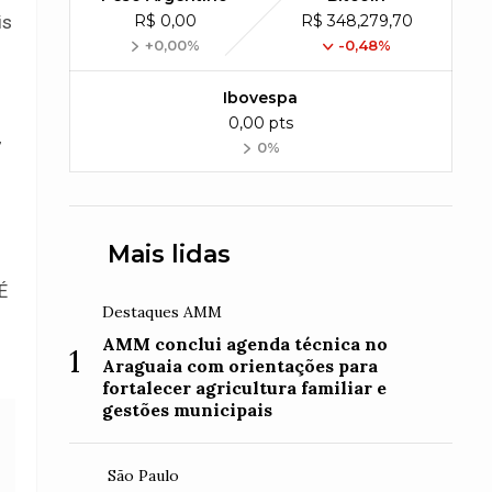
is
R$ 0,00
R$ 348,279,70
+0,00%
-0,48%
Ibovespa
0,00 pts
7
0%
Mais lidas
É
Destaques AMM
AMM conclui agenda técnica no
1
Araguaia com orientações para
fortalecer agricultura familiar e
gestões municipais
São Paulo