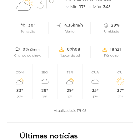
31°
Mín.
17°
Máx.
34°
30°
4.36km/h
29%
Sensação
Vento
Umidade
0%
07h08
18h21
(0mm)
Chance de chuva
Nascer do sol
Pôr do sol
DOM
SEG
TER
QUA
QUI
33°
29°
29°
35°
37°
22°
18°
17°
17°
21°
Atualizado às 17h05
Últimas notícias