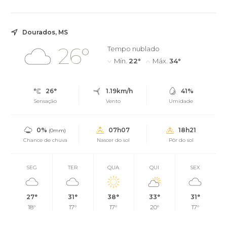
culturais em diversas áreas da cultura
Dourados, MS
26°
Tempo nublado
Mín.
22°
Máx.
34°
26°
1.19km/h
41%
Sensação
Vento
Umidade
0%
07h07
18h21
(0mm)
Chance de chuva
Nascer do sol
Pôr do sol
SEG
TER
QUA
QUI
SEX
27°
31°
38°
33°
31°
18°
17°
17°
20°
17°