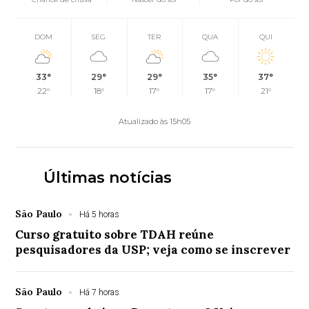
DOM
SEG
TER
QUA
QUI
33°
29°
29°
35°
37°
22°
18°
17°
17°
21°
Atualizado às 15h05
Últimas notícias
São Paulo
Há 5 horas
Curso gratuito sobre TDAH reúne
pesquisadores da USP; veja como se inscrever
São Paulo
Há 7 horas