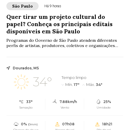
São Paulo
Há 9 horas
Quer tirar um projeto cultural do
papel? Conheça os principais editais
disponíveis em São Paulo
Programas do Governo de São Paulo atendem diferentes
perfis de artistas, produtores, coletivos e organizações
culturais em diversas áreas da cultura
Dourados, MS
34°
Tempo limpo
Mín.
17°
Máx.
34°
33°
7.88km/h
25%
Sensação
Vento
Umidade
0%
07h08
18h21
(0mm)
Chance de chuva
Nascer do sol
Pôr do sol