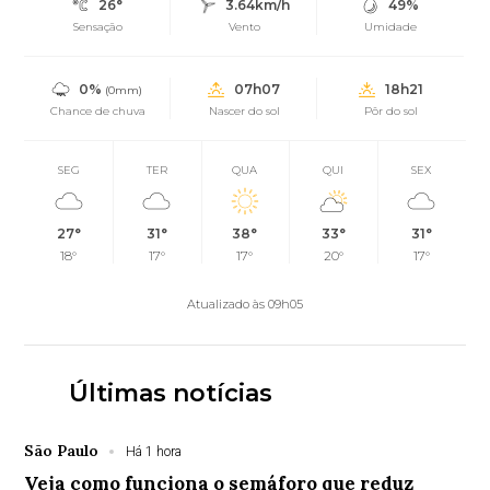
26°
3.64km/h
49%
Sensação
Vento
Umidade
0%
07h07
18h21
(0mm)
Chance de chuva
Nascer do sol
Pôr do sol
SEG
TER
QUA
QUI
SEX
27°
31°
38°
33°
31°
18°
17°
17°
20°
17°
Atualizado às 09h05
Últimas notícias
São Paulo
Há 1 hora
Veja como funciona o semáforo que reduz