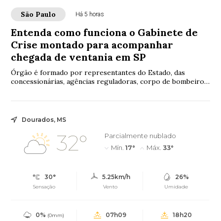
São Paulo
Há 5 horas
Entenda como funciona o Gabinete de
Crise montado para acompanhar
chegada de ventania em SP
Órgão é formado por representantes do Estado, das
concessionárias, agências reguladoras, corpo de bombeiros
e polícia rodoviária
Dourados, MS
32°
Parcialmente nublado
Mín.
17°
Máx.
33°
30°
5.25km/h
26%
Sensação
Vento
Umidade
0%
07h09
18h20
(0mm)