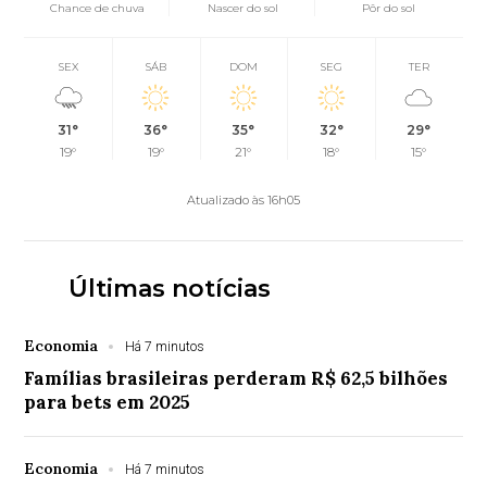
Chance de chuva
Nascer do sol
Pôr do sol
SEX
SÁB
DOM
SEG
TER
31°
36°
35°
32°
29°
19°
19°
21°
18°
15°
Atualizado às 16h05
Últimas notícias
Economia
Há 7 minutos
Famílias brasileiras perderam R$ 62,5 bilhões
para bets em 2025
Economia
Há 7 minutos