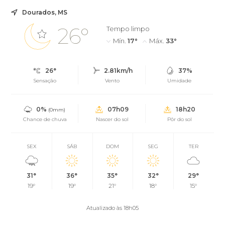
Dourados, MS
26°
Tempo limpo
Mín.
17°
Máx.
33°
26°
2.81km/h
37%
Sensação
Vento
Umidade
0%
07h09
18h20
(0mm)
Chance de chuva
Nascer do sol
Pôr do sol
SEX
SÁB
DOM
SEG
TER
31°
36°
35°
32°
29°
19°
19°
21°
18°
15°
Atualizado às 18h05