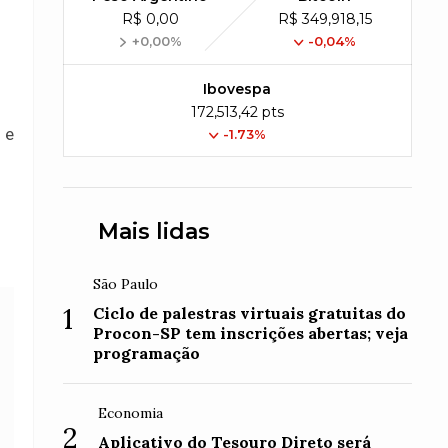
R$ 0,00
R$ 349,918,15
+0,00%
-0,04%
Ibovespa
172,513,42 pts
 e
-1.73%
Mais lidas
São Paulo
1
Ciclo de palestras virtuais gratuitas do
Procon-SP tem inscrições abertas; veja
programação
Economia
2
Aplicativo do Tesouro Direto será