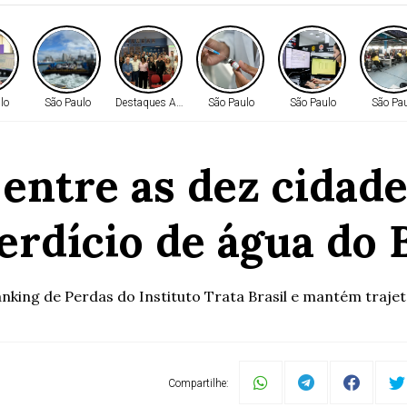
lo
São Paulo
Destaques AMM
São Paulo
São Paulo
São Pa
 entre as dez cida
erdício de água do B
nking de Perdas do Instituto Trata Brasil e mantém trajet
Compartilhe: