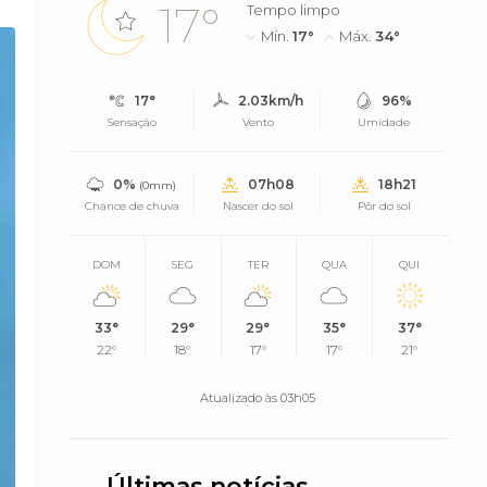
17°
Tempo limpo
Mín.
17°
Máx.
34°
17°
2.03km/h
96%
Sensação
Vento
Umidade
0%
07h08
18h21
(0mm)
Chance de chuva
Nascer do sol
Pôr do sol
DOM
SEG
TER
QUA
QUI
33°
29°
29°
35°
37°
22°
18°
17°
17°
21°
Atualizado às 03h05
Últimas notícias