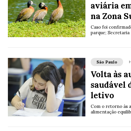
aviária e
na Zona Su
Caso foi confirmado
parque; Secretaria 
São Paulo
H
Volta às a
saudável 
letivo
Com o retorno às a
alimentação equili