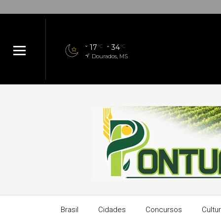
17
34
°C
°C
Dourados, MS
Brasil
Cidades
Concursos
Cultu