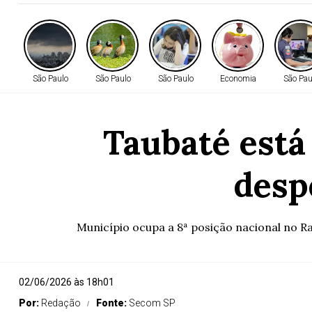
São Paulo
São Paulo
São Paulo
Economia
São Pau
Taubaté está
desp
Município ocupa a 8ª posição nacional no Ra
02/06/2026 às 18h01
Por:
Redação
Fonte:
Secom SP