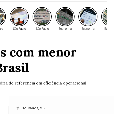
ulo
São Paulo
São Paulo
Economia
Economia
Econo
des com menor
rasil
ória de referência em eficiência operacional
Dourados, MS