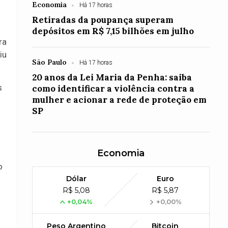
Economia
Há 17 horas
Retiradas da poupança superam
depósitos em R$ 7,15 bilhões em julho
ra
iu
São Paulo
Há 17 horas
20 anos da Lei Maria da Penha: saiba
s
como identificar a violência contra a
mulher e acionar a rede de proteção em
SP
Economia
o
Dólar
Euro
R$ 5,08
R$ 5,87
+0,04%
+0,00%
Peso Argentino
Bitcoin