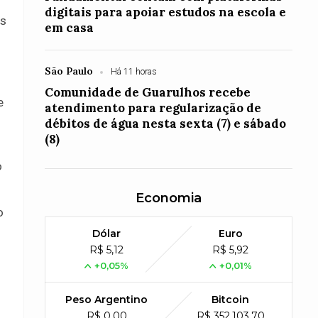
digitais para apoiar estudos na escola e
is
em casa
São Paulo
Há 11 horas
Comunidade de Guarulhos recebe
e
atendimento para regularização de
débitos de água nesta sexta (7) e sábado
(8)
o
Economia
o
Dólar
Euro
R$ 5,12
R$ 5,92
+0,05%
+0,01%
Peso Argentino
Bitcoin
R$ 0,00
R$ 352,103,70