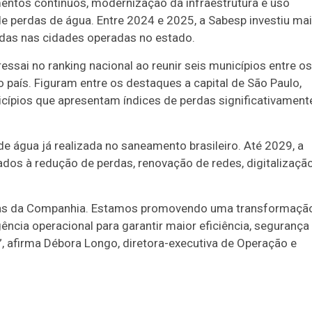
mentos contínuos, modernização da infraestrutura e uso
de perdas de água. Entre 2024 e 2025, a Sabesp investiu ma
rdas nas cidades operadas no estado.
sai no ranking nacional ao reunir seis municípios entre os
país. Figuram entre os destaques a capital de São Paulo,
cípios que apresentam índices de perdas significativament
e água já realizada no saneamento brasileiro. Até 2029, a
dos à redução de perdas, renovação de redes, digitalizaçã
icas da Companhia. Estamos promovendo uma transformaçã
gência operacional para garantir maior eficiência, segurança
”, afirma Débora Longo, diretora-executiva de Operação e