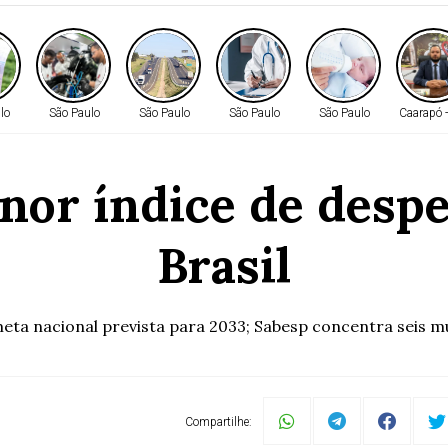
lo
São Paulo
São Paulo
São Paulo
São Paulo
Caarapó 
or índice de despe
Brasil
 meta nacional prevista para 2033; Sabesp concentra seis 
Compartilhe: