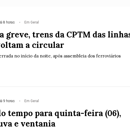
á 8 horas
Em Geral
a greve, trens da CPTM das linha
 voltam a circular
errada no início da noite, após assembleia dos ferroviários
á 9 horas
Em Geral
o tempo para quinta-feira (06),
uva e ventania