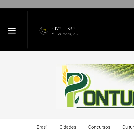
17
33
°C
°C
Dourados, MS
Brasil
Cidades
Concursos
Cultu