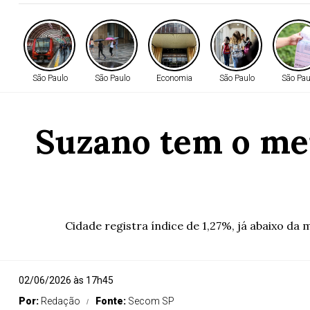
São Paulo
São Paulo
Economia
São Paulo
São Pau
Suzano tem o men
Cidade registra índice de 1,27%, já abaixo da
02/06/2026 às 17h45
Por:
Redação
Fonte:
Secom SP