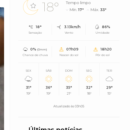
18°
Tempo limpo
Mín.
17°
Máx.
33°
18°
3.13km/h
86%
Sensação
Vento
Umidade
0%
07h09
18h20
(0mm)
Chance de chuva
Nascer do sol
Pôr do sol
SEX
SÁB
DOM
SEG
TER
31°
36°
35°
32°
29°
19°
19°
21°
18°
15°
Atualizado às 03h05
Últimas notícias