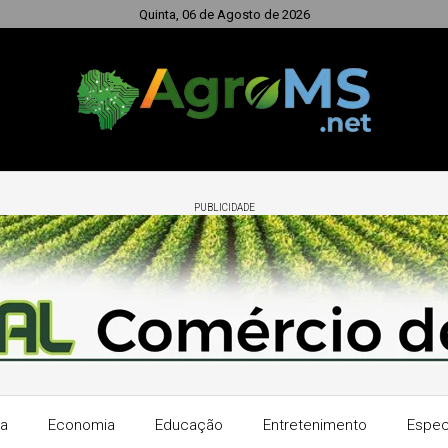
Quinta, 06 de Agosto de 2026
PUBLICIDADE
ra
Economia
Educação
Entretenimento
Espec