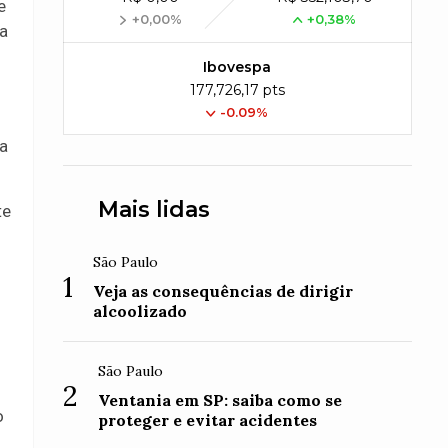
e
+0,00%
+0,38%
ca
Ibovespa
177,726,17 pts
-0.09%
ma
Mais lidas
te
São Paulo
1
Veja as consequências de dirigir
alcoolizado
s
São Paulo
2
Ventania em SP: saiba como se
o
proteger e evitar acidentes