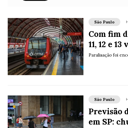
São Paulo
H
Com fim d
11, 12 e 13
Paralisação foi enc
São Paulo
H
Previsão d
em SP: ch