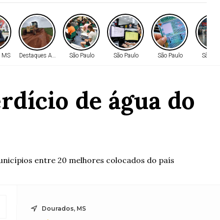
- MS
Destaques AMM
São Paulo
São Paulo
São Paulo
São Pa
rdício de água do
municípios entre 20 melhores colocados do país
Dourados, MS