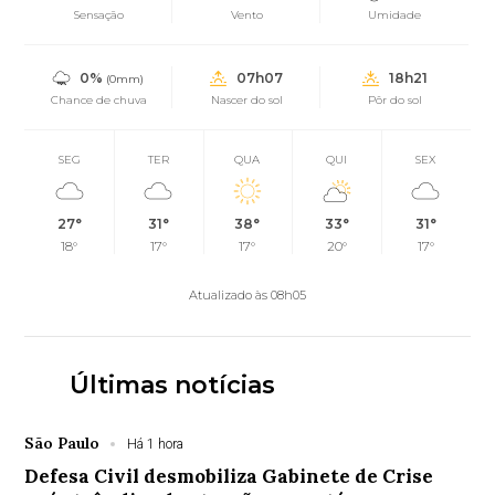
Sensação
Vento
Umidade
0%
07h07
18h21
(0mm)
Chance de chuva
Nascer do sol
Pôr do sol
SEG
TER
QUA
QUI
SEX
27°
31°
38°
33°
31°
18°
17°
17°
20°
17°
Atualizado às 08h05
Últimas notícias
São Paulo
Há 1 hora
Defesa Civil desmobiliza Gabinete de Crise