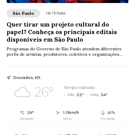
São Paulo
Há 19 horas
Quer tirar um projeto cultural do
papel? Conheça os principais editais
disponíveis em São Paulo
Programas do Governo de São Paulo atendem diferentes
perfis de artistas, produtores, coletivos e organizações
culturais em diversas áreas da cultura
Dourados, MS
26°
Tempo nublado
Mín.
22°
Máx.
34°
26°
1.19km/h
41%
Sensação
Vento
Umidade