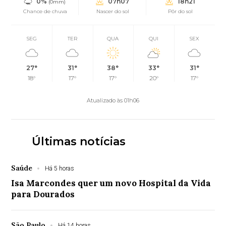
0%
07h07
18h21
(0mm)
Chance de chuva
Nascer do sol
Pôr do sol
SEG
TER
QUA
QUI
SEX
27°
31°
38°
33°
31°
18°
17°
17°
20°
17°
Atualizado às 01h06
Últimas notícias
Saúde
Há 5 horas
Isa Marcondes quer um novo Hospital da Vida
para Dourados
São Paulo
Há 14 horas